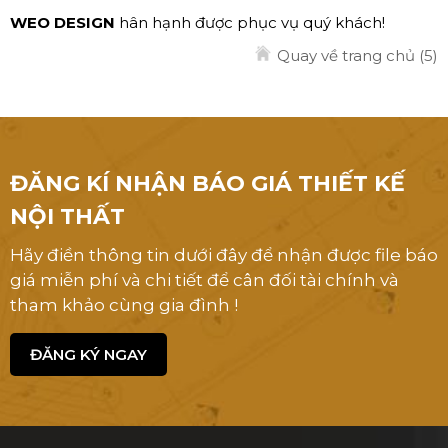
WEO DESIGN
hân hạnh được phục vụ quý khách!
Quay về trang chủ
(5)
ĐĂNG KÍ NHẬN BÁO GIÁ THIẾT KẾ
NỘI THẤT
Hãy điền thông tin dưới đây để nhận được file báo
giá miễn phí và chi tiết để cân đối tài chính và
tham khảo cùng gia đình !
ĐĂNG KÝ NGAY