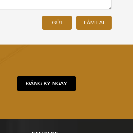
GỬI
LÀM LẠI
ĐĂNG KÝ NGAY