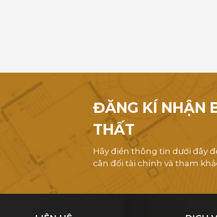
ĐĂNG KÍ NHẬN B
THẤT
Hãy điền thông tin dưới đây để
cân đối tài chính và tham khả