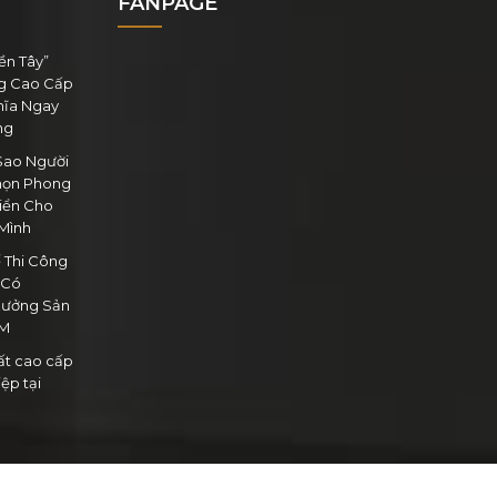
FANPAGE
ền Tây”
g Cao Cấp
hĩa Ngay
ng
 Sao Người
Chọn Phong
iển Cho
Mình
ế Thi Công
 Có
ưởng Sản
CM
hất cao cấp
ệp tại