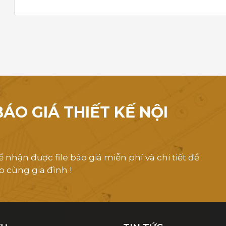
ÁO GIÁ THIẾT KẾ NỘI
 nhận được file báo giá miễn phí và chi tiết để
o cùng gia đình !