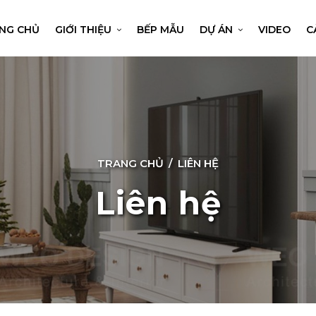
NG CHỦ
GIỚI THIỆU
BẾP MẪU
DỰ ÁN
VIDEO
C
TRANG CHỦ
/
LIÊN HỆ
Liên hệ