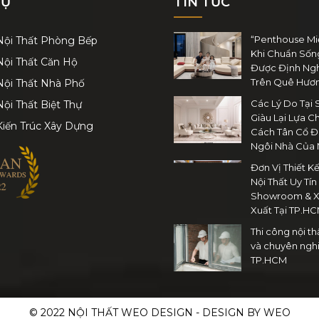
VỤ
TIN TỨC
“Penthouse Mi
 Nội Thất Phòng Bếp
Khi Chuẩn Sốn
Nội Thất Căn Hộ
Được Định Ng
Trên Quê Hươ
 Nội Thất Nhà Phố
Các Lý Do Tại
Nội Thất Biệt Thự
Giàu Lại Lựa 
Kiến Trúc Xây Dựng
Cách Tân Cổ Đ
Ngôi Nhà Của 
Đơn Vị Thiết K
Nội Thất Uy Tín
Showroom & X
Xuất Tại TP.H
Thi công nội t
và chuyên nghi
TP.HCM
© 2022 NỘI THẤT WEO DESIGN - DESIGN BY WEO