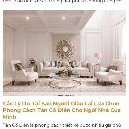
đẹp, giàu bản sắc của vùng đất phù sa, nhưng cũng vô
tình tạo nên định kiến rằng những không gian sống cao
cấp hay những công trình mang tính biểu tượng chỉ
thuộc về các đô thị lớn như TP.HCM hay Hà Nội.
Các Lý Do Tại Sao Người Giàu Lại Lựa Chọn
Phong Cách Tân Cổ Điển Cho Ngôi Nhà Của
Mình
Tân Cổ Điển là phong cách thiết kế được nhiều gia chủ