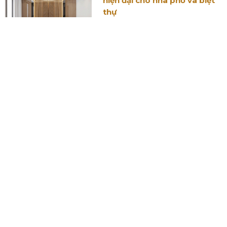
hiện đại cho nhà phố và biệt
thự
Nhà phố phong cách
Indochine - Thiết kế độc đáo
và ấn tượng
ĐĂNG KÍ NHẬN BÁO GIÁ THIẾT KẾ
NỘI THẤT
Hãy điền thông tin dưới đây để nhận được file báo