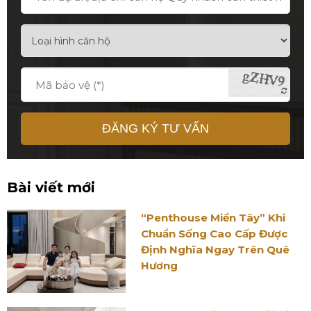
ĐĂNG KÝ TƯ VẤN
Bài viết mới
“Penthouse Miền Tây” Khi
Chuẩn Sống Cao Cấp Được
Định Nghĩa Ngay Trên Quê
Hương