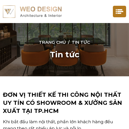
TRANG CHỦ
/
TIN TỨC
Tin tức
ĐƠN VỊ THIẾT KẾ THI CÔNG NỘI THẤT
UY TÍN CÓ SHOWROOM & XƯỞNG SẢN
XUẤT TẠI TP.HCM
Khi bắt đầu làm nội thất, phần lớn khách hàng đều
mang theo rất nhiều áp lực và nỗi lo.