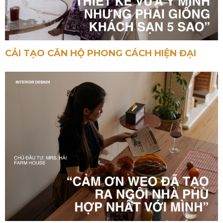
CẢI TẠO CĂN HỘ PHONG CÁCH HIỆN ĐẠI