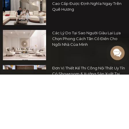
Cao Cấp Được Định Nghĩa Ngay Trên
Quê Hương
Các Lý Do Tại Sao Người Giàu Lại Lựa
Chọn Phong Cách Tân Cổ Điển Cho
Ngôi Nhà Của Mình
Đơn Vị Thiết Kế Thi Công Nội Thất Uy Tín
Có Showroom & Xưởng Sản Xuất Tại
TP.HCM
Thi công nội thất cao cấp và chuyên
nghiệp tại TP.HCM