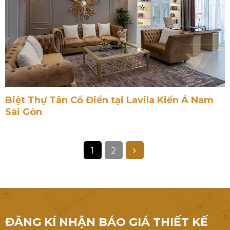
Biệt Thự Tân Cổ Điển tại Lavila Kiến Á Nam
Sài Gòn
1
2
ĐĂNG KÍ NHẬN BÁO GIÁ THIẾT KẾ