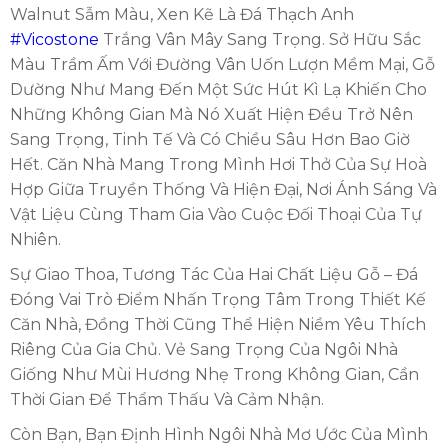
Walnut Sẫm Màu, Xen Kẽ Là Đá Thạch Anh
#Vicostone
Trắng Vân Mây Sang Trọng. Sở Hữu Sắc
Màu Trầm Ấm Với Đường Vân Uốn Lượn Mềm Mại, Gỗ
Dường Như Mang Đến Một Sức Hút Kì Lạ Khiến Cho
Những Không Gian Mà Nó Xuất Hiện Đều Trở Nên
Sang Trọng, Tinh Tế Và Có Chiều Sâu Hơn Bao Giờ
Hết. Căn Nhà Mang Trong Mình Hơi Thở Của Sự Hoà
Hợp Giữa Truyền Thống Và Hiện Đại, Nơi Ánh Sáng Và
Vật Liệu Cùng Tham Gia Vào Cuộc Đối Thoại Của Tự
Nhiên.
Sự Giao Thoa, Tương Tác Của Hai Chất Liệu Gỗ – Đá
Đóng Vai Trò Điểm Nhấn Trọng Tâm Trong Thiết Kế
Căn Nhà, Đồng Thời Cũng Thể Hiện Niềm Yêu Thích
Riêng Của Gia Chủ. Vẻ Sang Trọng Của Ngôi Nhà
Giống Như Mùi Hương Nhẹ Trong Không Gian, Cần
Thời Gian Để Thẩm Thấu Và Cảm Nhận.
Còn Bạn, Bạn Định Hình Ngôi Nhà Mơ Ước Của Mình