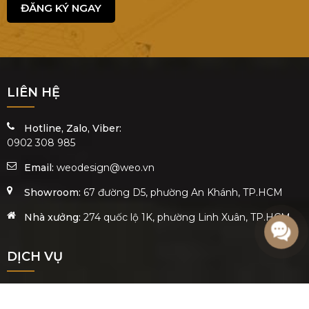
1
2
ĐĂNG KÍ NHẬN BÁO GIÁ THIẾT KẾ
NỘI THẤT
Hãy điền thông tin dưới đây để nhận được file báo
giá miễn phí và chi tiết để cân đối tài chính và
tham khảo cùng gia đình !
ĐĂNG KÝ NGAY
LIÊN HỆ