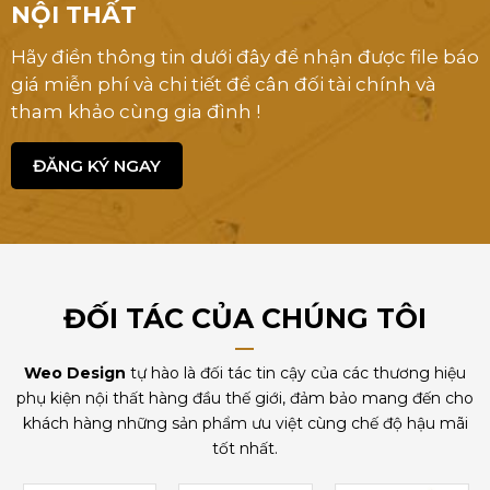
NỘI THẤT
Hãy điền thông tin dưới đây để nhận được file báo
giá miễn phí và chi tiết để cân đối tài chính và
tham khảo cùng gia đình !
ĐĂNG KÝ NGAY
ĐỐI TÁC CỦA CHÚNG TÔI
Weo Design
tự hào là đối tác tin cậy của các thương hiệu
phụ kiện nội thất hàng đầu thế giới, đảm bảo mang đến cho
khách hàng những sản phẩm ưu việt cùng chế độ hậu mãi
tốt nhất.