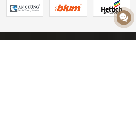
LIÊN HỆ
Hotline, Zalo, Viber:
0902 308 985
Email:
weodesign@weo.vn
Showroom:
67 đường D5, phường An Khánh, TP.HCM
Nhà xưởng:
274 quốc lộ 1K, phường Linh Xuân, TP.HCM
DỊCH VỤ
Thiết Kế Nội Thất Phòng Bếp