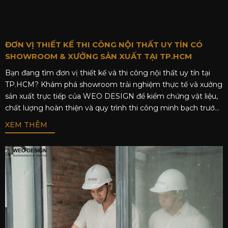
ĐƠN VỊ THIẾT KẾ THI CÔNG NỘI THẤT UY TÍN CÓ
SHOWROOM & XƯỞNG SẢN XUẤT TẠI TP.HCM
Bạn đang tìm đơn vị thiết kế và thi công nội thất uy tín tại
TP.HCM? Khám phá showroom trải nghiệm thực tế và xưởng
sản xuất trực tiếp của WEO DESIGN để kiểm chứng vật liệu,
chất lượng hoàn thiện và quy trình thi công minh bạch trước
khi quyết định đầu tư cho tổ ấm của mình.
XEM THÊM