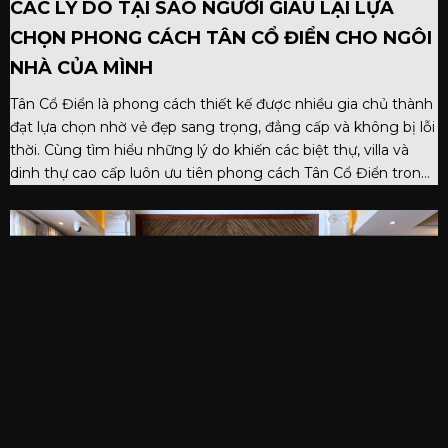
CÁC LÝ DO TẠI SAO NGƯỜI GIÀU LẠI LỰA
CHỌN PHONG CÁCH TÂN CỔ ĐIỂN CHO NGÔI
NHÀ CỦA MÌNH
Tân Cổ Điển là phong cách thiết kế được nhiều gia chủ thành
đạt lựa chọn nhờ vẻ đẹp sang trọng, đẳng cấp và không bị lỗi
thời. Cùng tìm hiểu những lý do khiến các biệt thự, villa và
dinh thự cao cấp luôn ưu tiên phong cách Tân Cổ Điển trong
thiết kế nội thất và kiến trúc.