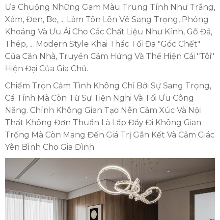
Ưa Chuộng Những Gam Màu Trung Tính Như Trắng,
Xám, Đen, Be, ... Làm Tôn Lên Vẻ Sang Trọng, Phóng
Khoáng Và Ưu Ái Cho Các Chất Liệu Như Kính, Gỗ Đá,
Thép, ... Modern Style Khai Thác Tối Đa "góc Chết"
Của Căn Nhà, Truyền Cảm Hứng Và Thể Hiện Cái "tôi"
Hiện Đại Của Gia Chủ.
Chiếm Trọn Cảm Tình Không Chỉ Bởi Sự Sang Trọng,
Cá Tính Mà Còn Từ Sự Tiện Nghi Và Tối Ưu Công
Năng. Chính Không Gian Tạo Nên Cảm Xúc Và Nội
Thất Không Đơn Thuần Là Lấp Đầy Đi Không Gian
Trống Mà Còn Mang Đến Giá Trị Gắn Kết Và Cảm Giác
Yên Bình Cho Gia Đình.