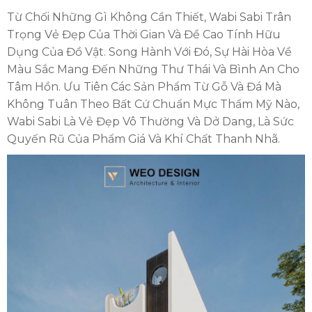
Từ Chối Những Gì Không Cần Thiết, Wabi Sabi Trân
Trọng Vẻ Đẹp Của Thời Gian Và Đề Cao Tính Hữu
Dụng Của Đồ Vật. Song Hành Với Đó, Sự Hài Hòa Về
Màu Sắc Mang Đến Những Thư Thái Và Bình An Cho
Tâm Hồn. Ưu Tiên Các Sản Phẩm Từ Gỗ Và Đá Mà
Không Tuân Theo Bất Cứ Chuẩn Mực Thẩm Mỹ Nào,
Wabi Sabi Là Vẻ Đẹp Vô Thường Và Dở Dang, Là Sức
Quyến Rũ Của Phẩm Giá Và Khí Chất Thanh Nhã.