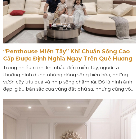
“Penthouse Miền Tây” Khi Chuẩn Sống Cao
Cấp Được Định Nghĩa Ngay Trên Quê Hương
Trong nhiều năm, khi nhắc đến miền Tây, người ta
thường hình dung những dòng sông hiền hòa, những
vườn cây trĩu quả và nhịp sống chậm rãi. Đó là hình ảnh
đẹp, giàu bản sắc của vùng đất phù sa, nhưng cũng vô
tình tạo nên định kiến rằng những không gian sống cao
cấp hay những công trình mang tính biểu tượng chỉ
thuộc về các đô thị lớn như TP.HCM hay Hà Nội.