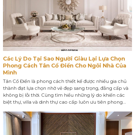
Các Lý Do Tại Sao Người Giàu Lại Lựa Chọn
Phong Cách Tân Cổ Điển Cho Ngôi Nhà Của
Mình
Tân Cổ Điển là phong cách thiết kế được nhiều gia chủ
thành đạt lựa chọn nhờ vẻ đẹp sang trọng, đẳng cấp và
không bị lỗi thời. Cùng tìm hiểu những lý do khiến các
biệt thự, villa và dinh thự cao cấp luôn ưu tiên phong
cách Tân Cổ Điển trong thiết kế nội thất và kiến trúc.