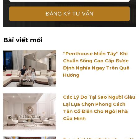
ĐĂNG KÝ TƯ VẤN
Bài viết mới
“Penthouse Miền Tây” Khi
Chuẩn Sống Cao Cấp Được
Định Nghĩa Ngay Trên Quê
Hương
Các Lý Do Tại Sao Người Giàu
Lại Lựa Chọn Phong Cách
Tân Cổ Điển Cho Ngôi Nhà
Của Mình