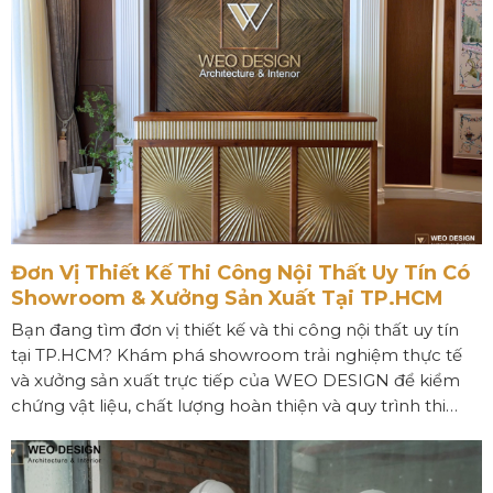
Đơn Vị Thiết Kế Thi Công Nội Thất Uy Tín Có
Showroom & Xưởng Sản Xuất Tại TP.HCM
Bạn đang tìm đơn vị thiết kế và thi công nội thất uy tín
tại TP.HCM? Khám phá showroom trải nghiệm thực tế
và xưởng sản xuất trực tiếp của WEO DESIGN để kiểm
chứng vật liệu, chất lượng hoàn thiện và quy trình thi
công minh bạch trước khi quyết định đầu tư cho tổ ấm
của mình.