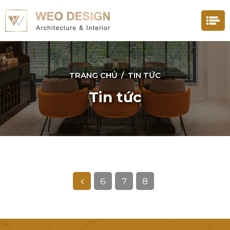
TRANG CHỦ
/
TIN TỨC
Tin tức
6
7
8