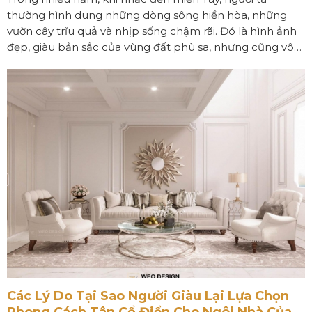
thường hình dung những dòng sông hiền hòa, những
vườn cây trĩu quả và nhịp sống chậm rãi. Đó là hình ảnh
đẹp, giàu bản sắc của vùng đất phù sa, nhưng cũng vô
tình tạo nên định kiến rằng những không gian sống cao
cấp hay những công trình mang tính biểu tượng chỉ
thuộc về các đô thị lớn như TP.HCM hay Hà Nội.
Các Lý Do Tại Sao Người Giàu Lại Lựa Chọn
Phong Cách Tân Cổ Điển Cho Ngôi Nhà Của