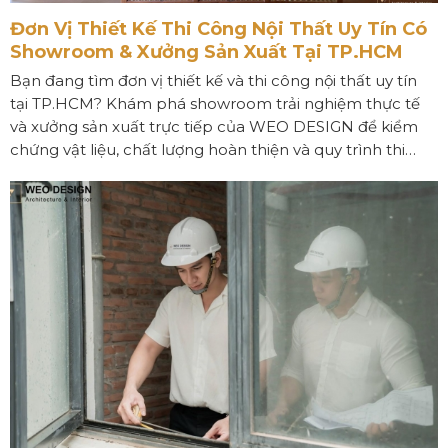
Đơn Vị Thiết Kế Thi Công Nội Thất Uy Tín Có
Showroom & Xưởng Sản Xuất Tại TP.HCM
Bạn đang tìm đơn vị thiết kế và thi công nội thất uy tín
tại TP.HCM? Khám phá showroom trải nghiệm thực tế
và xưởng sản xuất trực tiếp của WEO DESIGN để kiểm
chứng vật liệu, chất lượng hoàn thiện và quy trình thi
công minh bạch trước khi quyết định đầu tư cho tổ ấm
của mình.