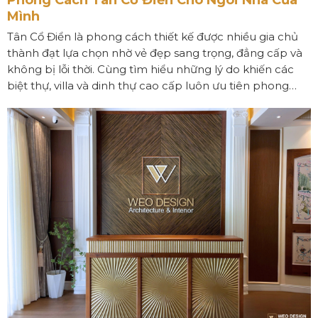
Mình
Tân Cổ Điển là phong cách thiết kế được nhiều gia chủ
thành đạt lựa chọn nhờ vẻ đẹp sang trọng, đẳng cấp và
không bị lỗi thời. Cùng tìm hiểu những lý do khiến các
biệt thự, villa và dinh thự cao cấp luôn ưu tiên phong
cách Tân Cổ Điển trong thiết kế nội thất và kiến trúc.