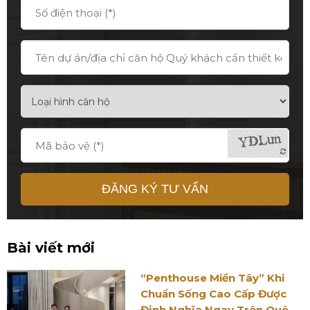
ĐĂNG KÝ TƯ VẤN
Bài viết mới
“Penthouse Miền Tây” Khi
Chuẩn Sống Cao Cấp Được
Định Nghĩa Ngay Trên Quê