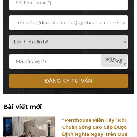
ĐĂNG KÝ TƯ VẤN
Bài viết mới
“Penthouse Miền Tây” Khi
Chuẩn Sống Cao Cấp Được
Định Nghĩa Ngay Trên Quê