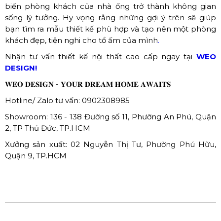
biến phòng khách của nhà ống trở thành không gian
sống lý tưởng. Hy vọng rằng những gợi ý trên sẽ giúp
bạn tìm ra mẫu thiết kế phù hợp và tạo nên một phòng
khách đẹp, tiện nghi cho tổ ấm của mình
.
Nhận tư vấn thiết kế nội thất cao cấp ngay tại
WEO
DESIGN!
𝐖𝐄𝐎 𝐃𝐄𝐒𝐈𝐆𝐍 - 𝐘𝐎𝐔𝐑 𝐃𝐑𝐄𝐀𝐌 𝐇𝐎𝐌𝐄 𝐀𝐖𝐀𝐈𝐓𝐒
Hotline/ Zalo tư vấn: 0902308985
Showroom: 136 - 138 Đường số 11, Phường An Phú, Quận
2, TP Thủ Đức, TP.HCM
Xưởng sản xuất: 02 Nguyễn Thị Tư, Phường Phú Hữu,
Quận 9, TP.HCM