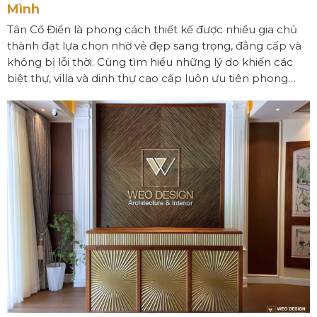
Mình
Tân Cổ Điển là phong cách thiết kế được nhiều gia chủ
thành đạt lựa chọn nhờ vẻ đẹp sang trọng, đẳng cấp và
không bị lỗi thời. Cùng tìm hiểu những lý do khiến các
biệt thự, villa và dinh thự cao cấp luôn ưu tiên phong
cách Tân Cổ Điển trong thiết kế nội thất và kiến trúc.