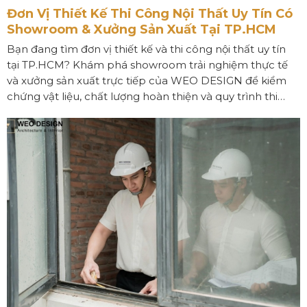
Đơn Vị Thiết Kế Thi Công Nội Thất Uy Tín Có
Showroom & Xưởng Sản Xuất Tại TP.HCM
Bạn đang tìm đơn vị thiết kế và thi công nội thất uy tín
tại TP.HCM? Khám phá showroom trải nghiệm thực tế
và xưởng sản xuất trực tiếp của WEO DESIGN để kiểm
chứng vật liệu, chất lượng hoàn thiện và quy trình thi
công minh bạch trước khi quyết định đầu tư cho tổ ấm
của mình.