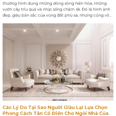
thường hình dung những dòng sông hiền hòa, những
vườn cây trĩu quả và nhịp sống chậm rãi. Đó là hình ảnh
đẹp, giàu bản sắc của vùng đất phù sa, nhưng cũng vô
tình tạo nên định kiến rằng những không gian sống cao
cấp hay những công trình mang tính biểu tượng chỉ
thuộc về các đô thị lớn như TP.HCM hay Hà Nội.
Các Lý Do Tại Sao Người Giàu Lại Lựa Chọn
Phong Cách Tân Cổ Điển Cho Ngôi Nhà Của